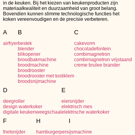
in de keuken. Bij het kiezen van keukenproducten zijn
materiaalkwaliteit en duurzaamheid van groot belang.
Bovendien kunnen slimme technologische functies het
koken vereenvoudigen en de precisie verbeteren.
A
B
C
airfryer
bestek
cakevorm
blender
chocoladefontein
blikopener
combimagnetron
broodbakmachine
combimagnetron vrijstaand
broodmachine
creme brulee brander
broodrooster
broodrooster met tostiklem
broodsnijmachine
D
E
deegroller
eiersnijder
design waterkoker
elektrisch mes
digitale keukenweegschaal
elektrische waterkoker
F
H
I
frietsnijder
hamburgerpers
ijsmachine