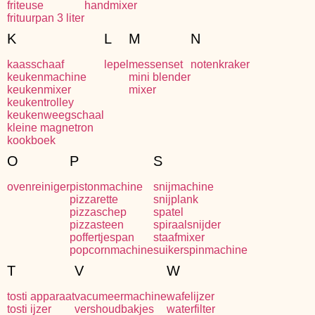
friteuse
handmixer
frituurpan 3 liter
K
L
M
N
kaasschaaf
lepel
messenset
notenkraker
keukenmachine
mini blender
keukenmixer
mixer
keukentrolley
keukenweegschaal
kleine magnetron
kookboek
O
P
S
ovenreiniger
pistonmachine
snijmachine
pizzarette
snijplank
pizzaschep
spatel
pizzasteen
spiraalsnijder
poffertjespan
staafmixer
popcornmachine
suikerspinmachine
T
V
W
tosti apparaat
vacumeermachine
wafelijzer
tosti ijzer
vershoudbakjes
waterfilter