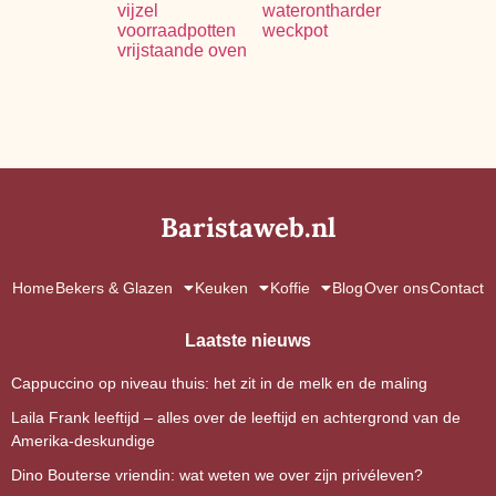
vijzel
waterontharder
voorraadpotten
weckpot
vrijstaande oven
Baristaweb.nl
Home
Bekers & Glazen
Keuken
Koffie
Blog
Over ons
Contact
Laatste nieuws
Cappuccino op niveau thuis: het zit in de melk en de maling
Laila Frank leeftijd – alles over de leeftijd en achtergrond van de
Amerika-deskundige
Dino Bouterse vriendin: wat weten we over zijn privéleven?