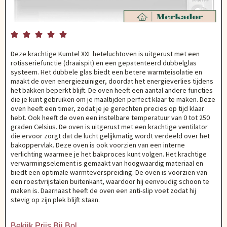





Deze krachtige Kumtel XXL heteluchtoven is uitgerust met een
rotisseriefunctie (draaispit) en een gepatenteerd dubbelglas
systeem. Het dubbele glas biedt een betere warmteisolatie en
maakt de oven energiezuiniger, doordat het energieverlies tijdens
het bakken beperkt blijft. De oven heeft een aantal andere functies
die je kunt gebruiken om je maaltijden perfect klaar te maken. Deze
oven heeft een timer, zodat je je gerechten precies op tijd klaar
hebt. Ook heeft de oven een instelbare temperatuur van 0 tot 250
graden Celsius. De oven is uitgerust met een krachtige ventilator
die ervoor zorgt dat de lucht gelijkmatig wordt verdeeld over het
bakoppervlak. Deze oven is ook voorzien van een interne
verlichting waarmee je het bakproces kunt volgen. Het krachtige
verwarmingselement is gemaakt van hoogwaardig materiaal en
biedt een optimale warmteverspreiding. De oven is voorzien van
een roestvrijstalen buitenkant, waardoor hij eenvoudig schoon te
maken is. Daarnaast heeft de oven een anti-slip voet zodat hij
stevig op zijn plek blijft staan.
Bekijk Prijs Bij Bol