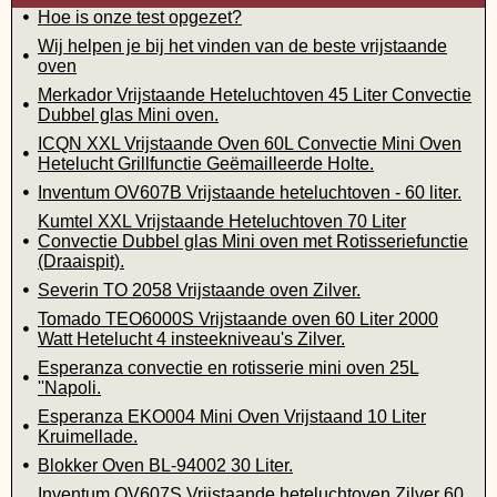
Hoe is onze test opgezet?
Wij helpen je bij het vinden van de beste vrijstaande
oven
Merkador Vrijstaande Heteluchtoven 45 Liter Convectie
Dubbel glas Mini oven.
ICQN XXL Vrijstaande Oven 60L Convectie Mini Oven
Hetelucht Grillfunctie Geëmailleerde Holte.
Inventum OV607B Vrijstaande heteluchtoven - 60 liter.
Kumtel XXL Vrijstaande Heteluchtoven 70 Liter
Convectie Dubbel glas Mini oven met Rotisseriefunctie
(Draaispit).
Severin TO 2058 Vrijstaande oven Zilver.
Tomado TEO6000S Vrijstaande oven 60 Liter 2000
Watt Hetelucht 4 insteekniveau's Zilver.
Esperanza convectie en rotisserie mini oven 25L
''Napoli.
Esperanza EKO004 Mini Oven Vrijstaand 10 Liter
Kruimellade.
Blokker Oven BL-94002 30 Liter.
Inventum OV607S Vrijstaande heteluchtoven Zilver 60