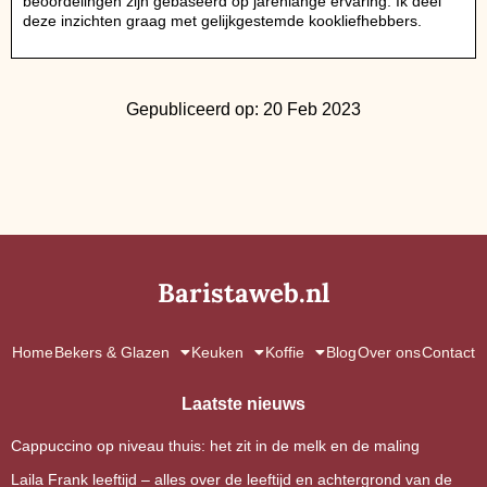
beoordelingen zijn gebaseerd op jarenlange ervaring. Ik deel
deze inzichten graag met gelijkgestemde kookliefhebbers.
Gepubliceerd op: 20 Feb 2023
Baristaweb.nl
Home
Bekers & Glazen
Keuken
Koffie
Blog
Over ons
Contact
Laatste nieuws
Cappuccino op niveau thuis: het zit in de melk en de maling
Laila Frank leeftijd – alles over de leeftijd en achtergrond van de