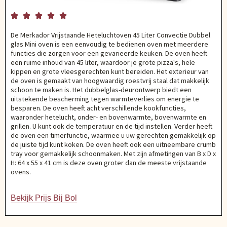





De Merkador Vrijstaande Heteluchtoven 45 Liter Convectie Dubbel
glas Mini oven is een eenvoudig te bedienen oven met meerdere
functies die zorgen voor een gevarieerde keuken. De oven heeft
een ruime inhoud van 45 liter, waardoor je grote pizza's, hele
kippen en grote vleesgerechten kunt bereiden. Het exterieur van
de oven is gemaakt van hoogwaardig roestvrij staal dat makkelijk
schoon te maken is. Het dubbelglas-deurontwerp biedt een
uitstekende bescherming tegen warmteverlies om energie te
besparen. De oven heeft acht verschillende kookfuncties,
waaronder hetelucht, onder- en bovenwarmte, bovenwarmte en
grillen. U kunt ook de temperatuur en de tijd instellen. Verder heeft
de oven een timerfunctie, waarmee u uw gerechten gemakkelijk op
de juiste tijd kunt koken. De oven heeft ook een uitneembare crumb
tray voor gemakkelijk schoonmaken. Met zijn afmetingen van B x D x
H: 64 x 55 x 41 cm is deze oven groter dan de meeste vrijstaande
ovens.
Bekijk Prijs Bij Bol