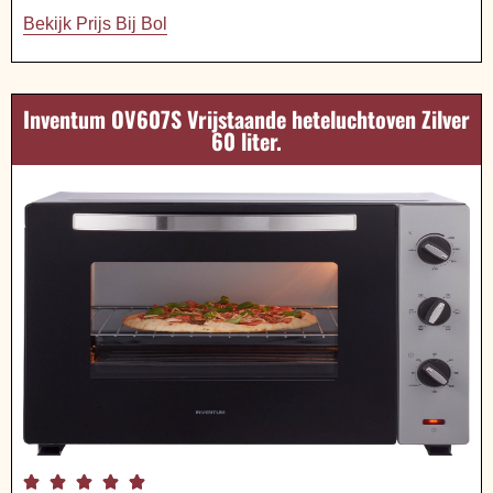
Bekijk Prijs Bij Bol
Inventum OV607S Vrijstaande heteluchtoven Zilver
60 liter.




