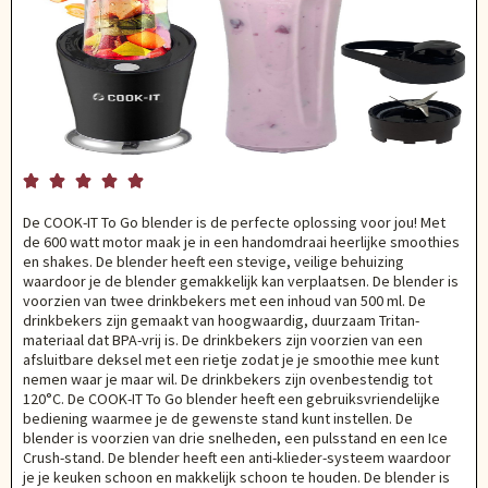





De COOK-IT To Go blender is de perfecte oplossing voor jou! Met
de 600 watt motor maak je in een handomdraai heerlijke smoothies
en shakes. De blender heeft een stevige, veilige behuizing
waardoor je de blender gemakkelijk kan verplaatsen. De blender is
voorzien van twee drinkbekers met een inhoud van 500 ml. De
drinkbekers zijn gemaakt van hoogwaardig, duurzaam Tritan-
materiaal dat BPA-vrij is. De drinkbekers zijn voorzien van een
afsluitbare deksel met een rietje zodat je je smoothie mee kunt
nemen waar je maar wil. De drinkbekers zijn ovenbestendig tot
120°C. De COOK-IT To Go blender heeft een gebruiksvriendelijke
bediening waarmee je de gewenste stand kunt instellen. De
blender is voorzien van drie snelheden, een pulsstand en een Ice
Crush-stand. De blender heeft een anti-klieder-systeem waardoor
je je keuken schoon en makkelijk schoon te houden. De blender is