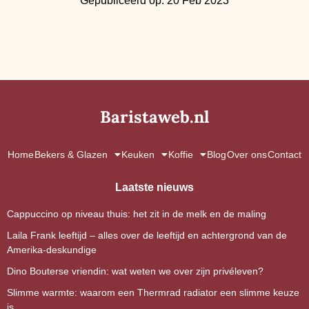
Gepubliceerd op: 20 Feb 2023
Baristaweb.nl
Home
Bekers & Glazen
Keuken
Koffie
Blog
Over ons
Contact
Laatste nieuws
Cappuccino op niveau thuis: het zit in de melk en de maling
Laila Frank leeftijd – alles over de leeftijd en achtergrond van de
Amerika-deskundige
Dino Bouterse vriendin: wat weten we over zijn privéleven?
Slimme warmte: waarom een Thermrad radiator een slimme keuze
is