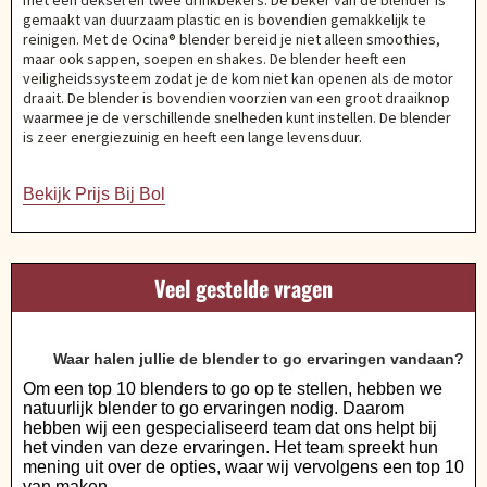
met een deksel en twee drinkbekers. De beker van de blender is
gemaakt van duurzaam plastic en is bovendien gemakkelijk te
reinigen. Met de Ocina® blender bereid je niet alleen smoothies,
maar ook sappen, soepen en shakes. De blender heeft een
veiligheidssysteem zodat je de kom niet kan openen als de motor
draait. De blender is bovendien voorzien van een groot draaiknop
waarmee je de verschillende snelheden kunt instellen. De blender
is zeer energiezuinig en heeft een lange levensduur.
Bekijk Prijs Bij Bol
Veel gestelde vragen
Waar halen jullie de blender to go ervaringen vandaan?
Om een top 10 blenders to go op te stellen, hebben we
natuurlijk blender to go ervaringen nodig. Daarom
hebben wij een gespecialiseerd team dat ons helpt bij
het vinden van deze ervaringen. Het team spreekt hun
mening uit over de opties, waar wij vervolgens een top 10
van maken.