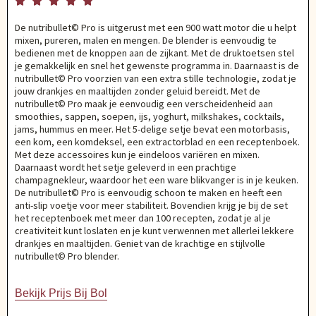





De nutribullet© Pro is uitgerust met een 900 watt motor die u helpt
mixen, pureren, malen en mengen. De blender is eenvoudig te
bedienen met de knoppen aan de zijkant. Met de druktoetsen stel
je gemakkelijk en snel het gewenste programma in. Daarnaast is de
nutribullet© Pro voorzien van een extra stille technologie, zodat je
jouw drankjes en maaltijden zonder geluid bereidt. Met de
nutribullet© Pro maak je eenvoudig een verscheidenheid aan
smoothies, sappen, soepen, ijs, yoghurt, milkshakes, cocktails,
jams, hummus en meer. Het 5-delige setje bevat een motorbasis,
een kom, een komdeksel, een extractorblad en een receptenboek.
Met deze accessoires kun je eindeloos variëren en mixen.
Daarnaast wordt het setje geleverd in een prachtige
champagnekleur, waardoor het een ware blikvanger is in je keuken.
De nutribullet© Pro is eenvoudig schoon te maken en heeft een
anti-slip voetje voor meer stabiliteit. Bovendien krijg je bij de set
het receptenboek met meer dan 100 recepten, zodat je al je
creativiteit kunt loslaten en je kunt verwennen met allerlei lekkere
drankjes en maaltijden. Geniet van de krachtige en stijlvolle
nutribullet© Pro blender.
Bekijk Prijs Bij Bol