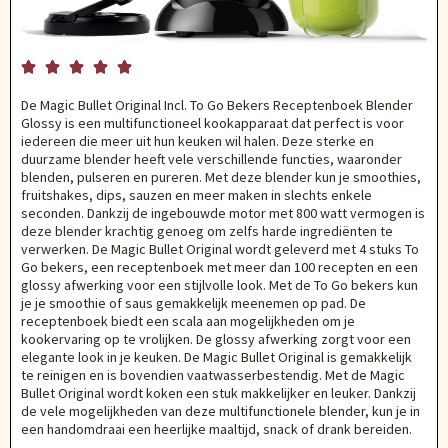





De Magic Bullet Original Incl. To Go Bekers Receptenboek Blender
Glossy is een multifunctioneel kookapparaat dat perfect is voor
iedereen die meer uit hun keuken wil halen. Deze sterke en
duurzame blender heeft vele verschillende functies, waaronder
blenden, pulseren en pureren. Met deze blender kun je smoothies,
fruitshakes, dips, sauzen en meer maken in slechts enkele
seconden. Dankzij de ingebouwde motor met 800 watt vermogen is
deze blender krachtig genoeg om zelfs harde ingrediënten te
verwerken. De Magic Bullet Original wordt geleverd met 4 stuks To
Go bekers, een receptenboek met meer dan 100 recepten en een
glossy afwerking voor een stijlvolle look. Met de To Go bekers kun
je je smoothie of saus gemakkelijk meenemen op pad. De
receptenboek biedt een scala aan mogelijkheden om je
kookervaring op te vrolijken. De glossy afwerking zorgt voor een
elegante look in je keuken. De Magic Bullet Original is gemakkelijk
te reinigen en is bovendien vaatwasserbestendig. Met de Magic
Bullet Original wordt koken een stuk makkelijker en leuker. Dankzij
de vele mogelijkheden van deze multifunctionele blender, kun je in
een handomdraai een heerlijke maaltijd, snack of drank bereiden.