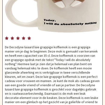





De Decodyne luiaard luie grappige koffiemok is een grappige
manier om je dag te beginnen. Deze mok is gemaakt van keramiek
en heeft een capaciteit van 35 cl. Deze koffiemok is voorzien van
een grappige opdruk met de tekst "Today I will do absolutely
nothing". Hiermee laat je zien dat je helemaal van plan bent om
vandaag helemaal niks te doen. De koffiemok heeft een mooie
glanzende afwerking en is verkrijgbaar in twee verschillende
kleuren, wit en zwart. Deze luie grappige koffiemok is een perfect
cadeau voor vrouwen en mannen. Je kunt de mok als cadeau geven
aan een goede vriend of vriendin of aan je partner. De Decodyne
luiaard luie grappige koffiemok is geschikt voor dagelijks gebruik
en is vaatwasserbestendig. Daarnaast is de mok een leuk
decoratie-element voor in de keuken. Deze koffiemok is een leuke
manier om een glimlach op het gezicht van je geliefde of vriend te