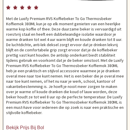





Met de Luxify Premium RVS Koffiebeker To Go Thermosbeker
Koffiemok 380ML kun je op elk moment genieten van een heerlijke
warme kop koffie of thee. Deze duurzame beker is vervaardigd uit
roestvrij staal en heeft een dubbelwandige isolatie waardoor je
warme dranken tot wel 4 uur warm blijft en koude dranken tot 8 uur.
De luchtdichte, anti-lek deksel zorgt ervoor dat je drinken lekvrij
blijft en de comfortabele grip zorgt ervoor dat je de koffiebeker
prettig vast kunt houden. De antislip onderkant biedt stabiliteit
tijdens gebruik en voorkomt dat je de beker omstoot. Met de Luxify
Premium RVS Koffiebeker To Go Thermosbeker Koffiemok 380ML
heb je een praktisch en stijlvol accessoire waarmee je je dranken
overal mee naar toe kunt nemen. Het is een beker die je overal mee
naar toe kunt nemen, of het nu naar je werk, school, kantoor of
vakantiebestemming is. Je hoeft je nooit meer zorgen te maken
over je warme of koude dranken die koud of lauw worden, deze
beker houdt ze tot wel 8 uur op de perfecte temperatuur. De Luxify
Premium RVS Koffiebeker To Go Thermosbeker Koffiemok 380ML is
een must-have voor iedereen die op zoek is naar een praktische en
stijlvolle koffiebeker.
Bekijk Prijs Bij Bol