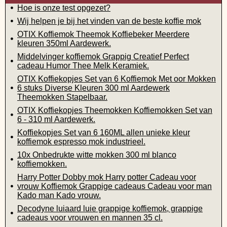
Hoe is onze test opgezet?
Wij helpen je bij het vinden van de beste koffie mok
OTIX Koffiemok Theemok Koffiebeker Meerdere
kleuren 350ml Aardewerk.
Middelvinger koffiemok Grappig Creatief Perfect
cadeau Humor Thee Melk Keramiek.
OTIX Koffiekopjes Set van 6 Koffiemok Met oor Mokken
6 stuks Diverse Kleuren 300 ml Aardewerk
Theemokken Stapelbaar.
OTIX Koffiekopjes Theemokken Koffiemokken Set van
6 - 310 ml Aardewerk.
Koffiekopjes Set van 6 160ML allen unieke kleur
koffiemok espresso mok industrieel.
10x Onbedrukte witte mokken 300 ml blanco
koffiemokken.
Harry Potter Dobby mok Harry potter Cadeau voor
vrouw Koffiemok Grappige cadeaus Cadeau voor man
Kado man Kado vrouw.
Decodyne luiaard luie grappige koffiemok, grappige
cadeaus voor vrouwen en mannen 35 cl.