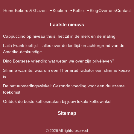
Home
Bekers & Glazen
Keuken
Koffie
Blog
Over ons
Contact
Laatste nieuws
Cappuccino op niveau thuis: het zit in de melk en de maling
Laila Frank leeftijd – alles over de leeftijd en achtergrond van de
Amerika-deskundige
Dino Bouterse vriendin: wat weten we over zijn privéleven?
Slimme warmte: waarom een Thermrad radiator een slimme keuze
is
De natuurvoedingswinkel: Gezonde voeding voor een duurzame
toekomst
Ontdek de beste koffiesmaken bij jouw lokale koffiewinkel
Sitemap
©
2026
All rights reserved