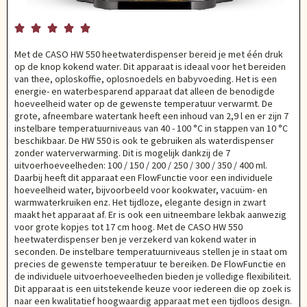





Met de CASO HW 550 heetwaterdispenser bereid je met één druk
op de knop kokend water. Dit apparaat is ideaal voor het bereiden
van thee, oploskoffie, oplosnoedels en babyvoeding. Het is een
energie- en waterbesparend apparaat dat alleen de benodigde
hoeveelheid water op de gewenste temperatuur verwarmt. De
grote, afneembare watertank heeft een inhoud van 2,9 l en er zijn 7
instelbare temperatuurniveaus van 40 - 100 °C in stappen van 10 °C
beschikbaar. De HW 550 is ook te gebruiken als waterdispenser
zonder waterverwarming. Dit is mogelijk dankzij de 7
uitvoerhoeveelheden: 100 / 150 / 200 / 250 / 300 / 350 / 400 ml.
Daarbij heeft dit apparaat een FlowFunctie voor een individuele
hoeveelheid water, bijvoorbeeld voor kookwater, vacuüm- en
warmwaterkruiken enz. Het tijdloze, elegante design in zwart
maakt het apparaat af. Er is ook een uitneembare lekbak aanwezig
voor grote kopjes tot 17 cm hoog. Met de CASO HW 550
heetwaterdispenser ben je verzekerd van kokend water in
seconden. De instelbare temperatuurniveaus stellen je in staat om
precies de gewenste temperatuur te bereiken. De FlowFunctie en
de individuele uitvoerhoeveelheden bieden je volledige flexibiliteit.
Dit apparaat is een uitstekende keuze voor iedereen die op zoek is
naar een kwalitatief hoogwaardig apparaat met een tijdloos design.