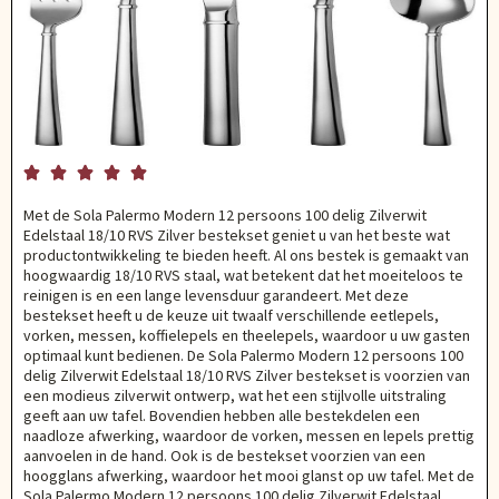





Met de Sola Palermo Modern 12 persoons 100 delig Zilverwit
Edelstaal 18/10 RVS Zilver bestekset geniet u van het beste wat
productontwikkeling te bieden heeft. Al ons bestek is gemaakt van
hoogwaardig 18/10 RVS staal, wat betekent dat het moeiteloos te
reinigen is en een lange levensduur garandeert. Met deze
bestekset heeft u de keuze uit twaalf verschillende eetlepels,
vorken, messen, koffielepels en theelepels, waardoor u uw gasten
optimaal kunt bedienen. De Sola Palermo Modern 12 persoons 100
delig Zilverwit Edelstaal 18/10 RVS Zilver bestekset is voorzien van
een modieus zilverwit ontwerp, wat het een stijlvolle uitstraling
geeft aan uw tafel. Bovendien hebben alle bestekdelen een
naadloze afwerking, waardoor de vorken, messen en lepels prettig
aanvoelen in de hand. Ook is de bestekset voorzien van een
hoogglans afwerking, waardoor het mooi glanst op uw tafel. Met de
Sola Palermo Modern 12 persoons 100 delig Zilverwit Edelstaal