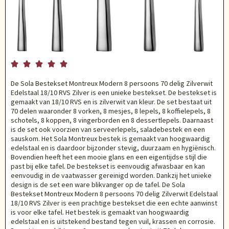





De Sola Bestekset Montreux Modern 8 persoons 70 delig Zilverwit
Edelstaal 18/10 RVS Zilver is een unieke bestekset. De bestekset is
gemaakt van 18/10 RVS en is zilverwit van kleur. De set bestaat uit
70 delen waaronder 8 vorken, 8 mesjes, 8 lepels, 8 koffielepels, 8
schotels, 8 koppen, 8 vingerborden en 8 dessertlepels. Daarnaast
is de set ook voorzien van serveerlepels, saladebestek en een
sauskom. Het Sola Montreux bestek is gemaakt van hoogwaardig
edelstaal en is daardoor bijzonder stevig, duurzaam en hygiënisch.
Bovendien heeft het een mooie glans en een eigentijdse stijl die
past bij elke tafel. De bestekset is eenvoudig afwasbaar en kan
eenvoudig in de vaatwasser gereinigd worden. Dankzij het unieke
design is de set een ware blikvanger op de tafel. De Sola
Bestekset Montreux Modern 8 persoons 70 delig Zilverwit Edelstaal
18/10 RVS Zilver is een prachtige bestekset die een echte aanwinst
is voor elke tafel. Het bestek is gemaakt van hoogwaardig
edelstaal en is uitstekend bestand tegen vuil, krassen en corrosie.