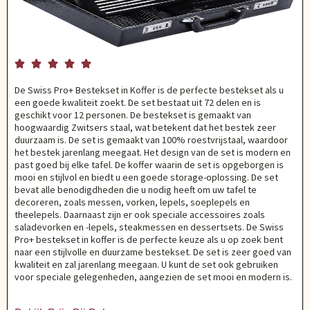





De Swiss Pro+ Bestekset in Koffer is de perfecte bestekset als u
een goede kwaliteit zoekt. De set bestaat uit 72 delen en is
geschikt voor 12 personen. De bestekset is gemaakt van
hoogwaardig Zwitsers staal, wat betekent dat het bestek zeer
duurzaam is. De set is gemaakt van 100% roestvrijstaal, waardoor
het bestek jarenlang meegaat. Het design van de set is modern en
past goed bij elke tafel. De koffer waarin de set is opgeborgen is
mooi en stijlvol en biedt u een goede storage-oplossing. De set
bevat alle benodigdheden die u nodig heeft om uw tafel te
decoreren, zoals messen, vorken, lepels, soeplepels en
theelepels. Daarnaast zijn er ook speciale accessoires zoals
saladevorken en -lepels, steakmessen en dessertsets. De Swiss
Pro+ bestekset in koffer is de perfecte keuze als u op zoek bent
naar een stijlvolle en duurzame bestekset. De set is zeer goed van
kwaliteit en zal jarenlang meegaan. U kunt de set ook gebruiken
voor speciale gelegenheden, aangezien de set mooi en modern is.