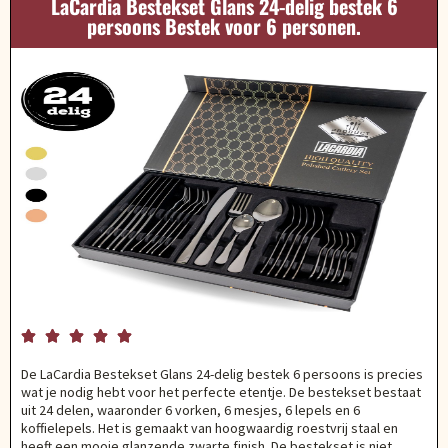
LaCardia Bestekset Glans 24-delig bestek 6
persoons Bestek voor 6 personen.





De LaCardia Bestekset Glans 24-delig bestek 6 persoons is precies
wat je nodig hebt voor het perfecte etentje. De bestekset bestaat
uit 24 delen, waaronder 6 vorken, 6 mesjes, 6 lepels en 6
koffielepels. Het is gemaakt van hoogwaardig roestvrij staal en
heeft een mooie glanzende zwarte finish. De bestekset is niet