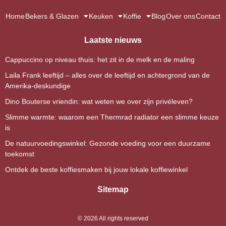
Home
Bekers & Glazen
Keuken
Koffie
Blog
Over ons
Contact
Laatste nieuws
Cappuccino op niveau thuis: het zit in de melk en de maling
Laila Frank leeftijd – alles over de leeftijd en achtergrond van de
Amerika-deskundige
Dino Bouterse vriendin: wat weten we over zijn privéleven?
Slimme warmte: waarom een Thermrad radiator een slimme keuze
is
De natuurvoedingswinkel: Gezonde voeding voor een duurzame
toekomst
Ontdek de beste koffiesmaken bij jouw lokale koffiewinkel
Sitemap
©
2026
All rights reserved