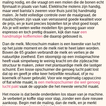
maling nodig, en die vraagt om een molen die de bonen echt
fijnmaalt in plaats van hakt. Elektrische molens zijn handig,
maar veel barista’s zweren voor thuis juist bij handmatig
malen. Je hebt volledige controle over de maalgraad, de
maalschijven zijn vaak van verrassend goede kwaliteit voor
de prijs, en je kunt precies bijstellen tot je shot goed loopt.
Als je wilt weten welke modellen fijn genoeg gaan voor
espresso en toch prettig draaien, kijk dan naar
een
handmatige koffiemolen
die daarop gebouwd is.
Dan de melk. Microschuim maken is een kwestie van lucht
op het juiste moment en de melk niet te heet laten worden.
Boven de 65 graden verbrandt de melk en verlies je de
natuurlijke zoetheid. Een stoompijp op een instapmachine
heeft vaak simpelweg te weinig kracht om die zijdezachte
structuur te maken, zeker met plantaardige melk die lastiger
schuimt. Een losse opschuimer die genoeg lucht pakt lost
dat op en geeft je elke keer hetzelfde resultaat, of je nu
koemelk of haver gebruikt. Voor wie regelmatig cappuccino
of flat white maakt, is
een melkopschuimer die wel genoeg
lucht pakt
vaak de upgrade die het meeste verschil maakt.
Het mooie is dat beide onderdelen los staan van je machine.
Je verbetert je koffie stap voor stap, zonder een dure nieuwe
aankoop. Begin met de maling, dan de melk, en je merkt