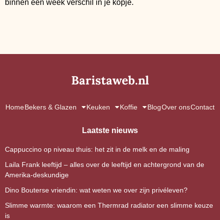
binnen een week verschil in je kopje.
Baristaweb.nl
Home
Bekers & Glazen
Keuken
Koffie
Blog
Over ons
Contact
Laatste nieuws
Cappuccino op niveau thuis: het zit in de melk en de maling
Laila Frank leeftijd – alles over de leeftijd en achtergrond van de
Amerika-deskundige
Dino Bouterse vriendin: wat weten we over zijn privéleven?
Slimme warmte: waarom een Thermrad radiator een slimme keuze
is