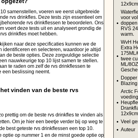
t opgezet?
12x9cm
10 samenstellen, voeren we eerst uitgebreide
Waterfle
lende rvs drinkfles. Deze tests zijn essentieel om
voor vo
bijbehorende rvs drinkflessen te beoordelen. Ons
doppen 
m voert deze tests uit en analyseert grondig de
RVS 24u
 rvs drinkfles moet hebben.
warm.
WvH Heu
kijken naar deze specificaties kunnen we de
Extra H
n identificeren en selecteren, waardoor je altijd
175ML/6
n de beste opties. Deze zorgvuldige selectie
twee cu
 een nauwkeurige top 10 lijst samen te stellen.
ML/8OZ
 aan te raden om zelf de rvs drinkflessen te
Gesche
je een beslissing neemt.
Dopper 
Blazing
j het vinden van de beste rvs
Arctic 
voedin
Heupfl
Drankfl
12x9cm
zo prettig om de beste rvs drinkfles te vinden als
zetten. Om je hier een beetje verder bij op weg te
Veel ge
de best geteste rvs drinkflessen een top 10.
Auteur
ste optie op nummer 1 en de minst goede optie op