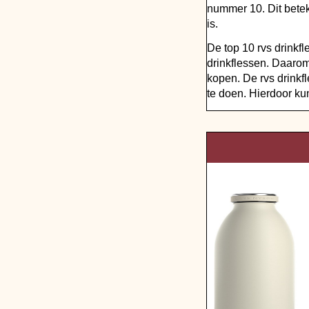
nummer 10. Dit betek
is.
De top 10 rvs drinkf
drinkflessen. Daarom
kopen. De rvs drinkf
te doen. Hierdoor kun