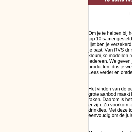
L
Om je te helpen bij 
top 10 samengesteld
lijst ben je verzeker
je past. Van RVS dri
kleurrijke modellen 
iedereen. We geven j
producten, dus je wee
Lees verder en ontde
Het vinden van de per
grote aanbod maakt he
raken. Daarom is het 
er zijn. Zo voorkom 
drinkfles. Met deze t
eenvoudig om de jui