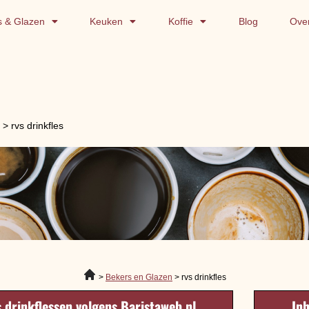
s & Glazen
Keuken
Koffie
Blog
Ove
rvs drinkfles
Bekers en Glazen
rvs drinkfles
s drinkflessen volgens Baristaweb.nl
In