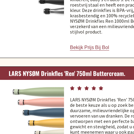
roestvrij staal en heeft een pr
kleur. Deze drinkfles is BPA-vrij,
krasbestendig en 100% recycle
NYSØM Drinkfles Ren 1000ml B
verzekerd van een milieuvriend
stijlvol product.
Bekijk Prijs Bij Bol
LARS NYSØM Drinkfles 'Ren' 750ml Buttercream.





LARS NYSØM Drinkfles 'Ren' 75
de beste keuze als u op zoek b
duurzame, milieuvriendelijke o
vervoeren van uw dranken. De ro
ontworpen met een perfecte b
gewicht en stevigheid, zodat u
kunt meenemen waar u ook gaat