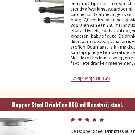
een prachtige buttercream kleu
trendy afwerking, waardoor hij
catcher is. De afmetingen van de
hoog, 7,0 cm breed en het gewic
Voorzien van een 750 ml inhoud, 
elke activiteit, zoals kantoor, y
kinderen, baby of auto. De drin
duurzaam roestvrij staal en is vr
stoffen. Daarnaast is hij makkel
kan hij op hoge temperaturen 
Met deze fles kunt u veilig en 
favoriete dranken meenemen, w
Bekijk Prijs Bij Bol
Dopper Steel Drinkfles 800 ml Roestvrij staal.





De Dopper Steel Drinkfles 800 m