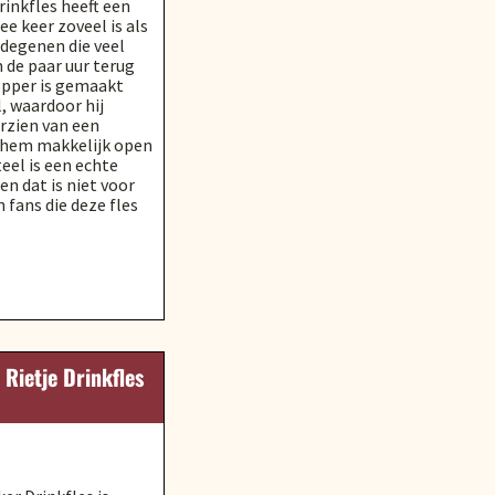
rinkfles heeft een
ee keer zoveel is als
 degenen die veel
 de paar uur terug
opper is gemaakt
, waardoor hij
orzien van een
e hem makkelijk open
eel is een echte
n dat is niet voor
n fans die deze fles
Rietje Drinkfles