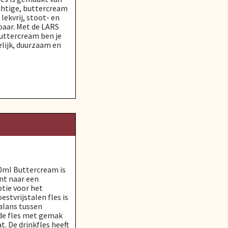
achtige, buttercream
 lekvrij, stoot- en
baar. Met de LARS
uttercream ben je
elijk, duurzaam en
0ml Buttercream is
ent naar een
ptie voor het
estvrijstalen fles is
alans tussen
 de fles met gemak
. De drinkfles heeft