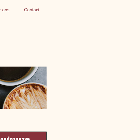
r ons
Contact
houdsopgave