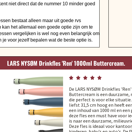
ent niet direct dat de nummer 10 minder goed
lessen bestaat alleen maar uit goede rvs
 kan het allemaal een goede optie zijn om te
lessen vergelijken is wel nog even belangrijk om
 je voor jezelf bepalen wat de beste optie is.
LARS NYSØM Drinkfles 'Ren' 1000ml Buttercream.





De LARS NYSØM Drinkfles 'Ren
Buttercream is een duurzame, r
die perfect is voor elke situatie
liefst 31,5 cm hoog en heeft ee
een inhoud van 1000 ml en een g
deze fles een must have voor i
is naar een duurzame, milieuvri
Deze fles is ideaal voor kantoor
kinderen, baby's en auto's. De 