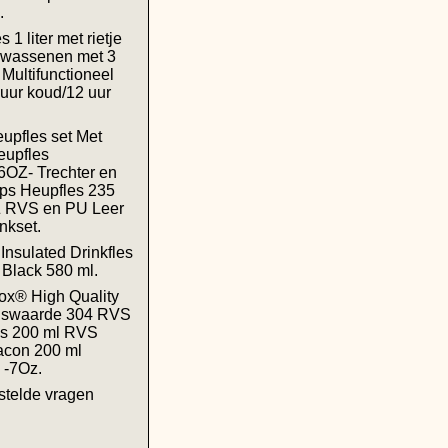
.
s 1 liter met rietje
lwassenen met 3
Multifunctioneel
ur koud/12 uur
pfles set Met
eupfles
OZ- Trechter en
ps Heupfles 235
 RVS en PU Leer
nkset.
Insulated Drinkfles
 Black 580 ml.
Fox® High Quality
gswaarde 304 RVS
es 200 ml RVS
acon 200 ml
 -7Oz.
stelde vragen