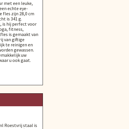
r met een leuke,
 een echte eye-
 fles zijn 28,0 cm
ht is 341 g.
is hij perfect voor
oga, fitness,
kfles is gemaakt van
ij van giftige
ijk te reinigen en
worden gewassen.
gemakkelijk uw
aar u ook gaat.
l Roestvrij staal is