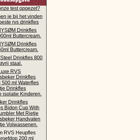
onze test opgezet?
en je bij het vinden
este rvs drinkfles
YSØM Drinkfles
000ml Buttercream.
YSØM Drinkfles
50ml Buttercream.
Steel Drinkfles 800
vrij staal.
 Luxe RVS
beker Drinkfles
j 500 ml Waterfles
je Drinkfles
 isolatie Kinderen.
ker Drinkfles
es Bidon Cup With
umbler Met Rietje
sbeker Handvaten
tje Volwassenen.
m RVS Heupfles
roefdop 200 ml