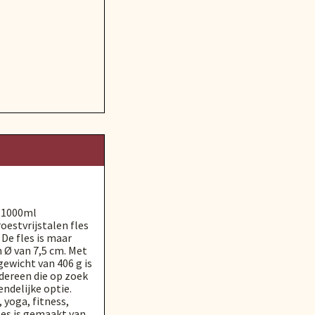
' 1000ml
oestvrijstalen fles
. De fles is maar
n Ø van 7,5 cm. Met
ewicht van 406 g is
edereen die op zoek
endelijke optie.
, yoga, fitness,
fles is gemaakt van