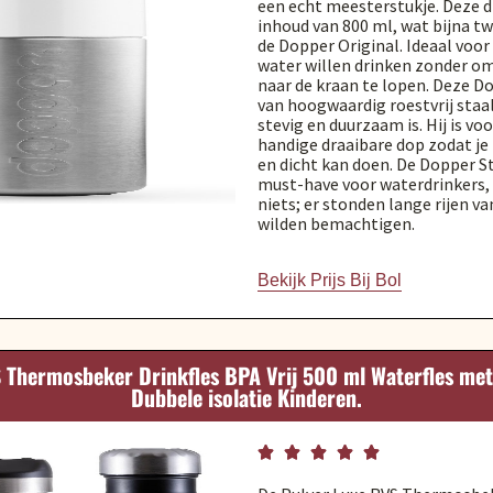
een echt meesterstukje. Deze d
inhoud van 800 ml, wat bijna tw
de Dopper Original. Ideaal voor
water willen drinken zonder om
naar de kraan te lopen. Deze D
van hoogwaardig roestvrij staal
stevig en duurzaam is. Hij is vo
handige draaibare dop zodat j
en dicht kan doen. De Dopper St
must-have voor waterdrinkers, e
niets; er stonden lange rijen va
wilden bemachtigen.
Bekijk Prijs Bij Bol
 Thermosbeker Drinkfles BPA Vrij 500 ml Waterfles met 
Dubbele isolatie Kinderen.




