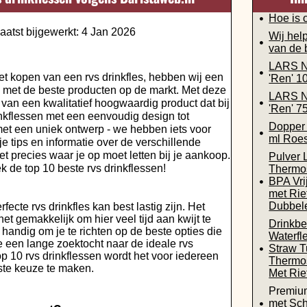
Hoe is 
aatst bijgewerkt: 4 Jan 2026
Wij help
van de b
LARS N
het kopen van een rvs drinkfles, hebben wij een
'Ren' 1
 met de beste producten op de markt. Met deze
LARS N
d van een kwalitatief hoogwaardig product dat bij
'Ren' 7
nkflessen met een eenvoudig design tot
Dopper 
met een uniek ontwerp - we hebben iets voor
ml Roest
e tips en informatie over de verschillende
t precies waar je op moet letten bij je aankoop.
Pulver
k de top 10 beste rvs drinkflessen!
Thermos
BPA Vri
met Riet
Dubbele
fecte rvs drinkfles kan best lastig zijn. Het
t gemakkelijk om hier veel tijd aan kwijt te
Drinkbe
handig om je te richten op de beste opties die
Waterfl
je een lange zoektocht naar de ideale rvs
Straw T
op 10 rvs drinkflessen wordt het voor iedereen
Thermo
ste keuze te maken.
Met Rie
Premiu
met Sch