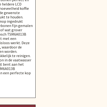
e heldere LCD
hoeveelheid koffie
t de gewenste
ukt te houden.
knop ingedrukt
fiebonen fijn gemalen
 of wat grover
 Bosch TSM6A013B
st met een
isloos werkt. Deze
, waardoor de
en worden.
kelijk te reinigen.
on in de vaatwasser
jt bent aan het
SM6A013B
an een perfecte kop