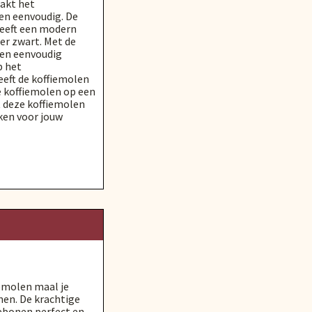
aakt het
en eenvoudig. De
heeft een modern
der zwart. Met de
nen eenvoudig
p het
eft de koffiemolen
e koffiemolen op een
t deze koffiemolen
ken voor jouw
emolen maal je
nen. De krachtige
iebonen perfect en