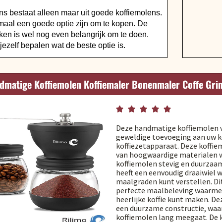
ns bestaat alleen maar uit goede koffiemolens.
maal een goede optie zijn om te kopen. De
jken is wel nog even belangrijk om te doen.
jezelf bepalen wat de beste optie is.
dmatige Koffiemolen Koffiemaler Bonenmaler Coffe Grin





Deze handmatige koffiemolen v
geweldige toevoeging aan uw k
koffiezetapparaat. Deze koffi
van hoogwaardige materialen 
koffiemolen stevig en duurzaam
heeft een eenvoudig draaiwiel w
maalgraden kunt verstellen. Di
perfecte maalbeleving waarme
heerlijke koffie kunt maken. De
een duurzame constructie, waa
koffiemolen lang meegaat. De 