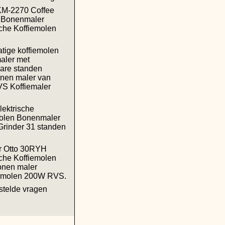
 KM-2270 Coffee
r Bonenmaler
sche Koffiemolen
ige koffiemolen
aler met
bare standen
onen maler van
VS Koffiemaler
lektrische
molen Bonenmaler
Grinder 31 standen
r Otto 30RYH
sche Koffiemolen
onen maler
nmolen 200W RVS.
stelde vragen