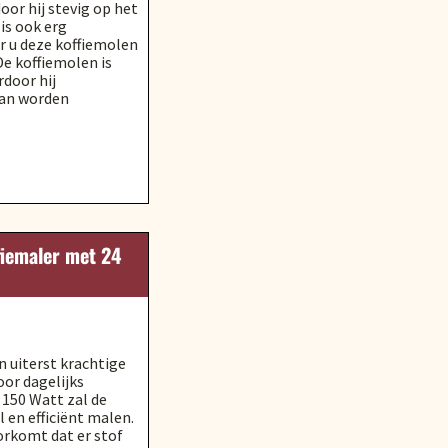
or hij stevig op het
is ook erg
r u deze koffiemolen
De koffiemolen is
door hij
kan worden
fiemaler met 24
en uiterst krachtige
oor dagelijks
150 Watt zal de
l en efficiënt malen.
orkomt dat er stof