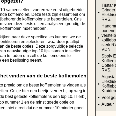
t opgezet?
Tristar
10 samenstellen, voeren we eerst uitgebreide
Grinde
lende koffiemolen. Deze tests zijn essentieel om
Elektri
bijbehorende koffiemolens te beoordelen. Ons
RVS.
m voert deze tests uit en analyseert grondig de
Handmat
n koffiemolen moet hebben.
bonenm
verstel
kijken naar deze specificaties kunnen we de
koffieb
entificeren en selecteren, waardoor je altijd
sterk R
n de beste opties. Deze zorgvuldige selectie
VDN.
 een nauwkeurige top 10 lijst samen te stellen.
 aan te raden om zelf de koffiemolens te
Sboly E
je een beslissing neemt.
Koffie
Coffee 
RVS.
j het vinden van de beste koffiemolen
Aigosta
Elektri
 zo prettig om de beste koffiemolen te vinden als
Koffieb
zetten. Om je hier een beetje verder bij op weg te
Kruide
de best geteste koffiemolens een top 10. Hierbij
Veel ge
e op nummer 1 en de minst goede optie op
Auteur
ent niet direct dat de nummer 10 minder goed