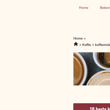
Home
Beker
Home
»
Koffie
koffiemol
10 beste 