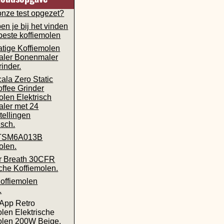
onze test opgezet?
en je bij het vinden
beste koffiemolen
tige Koffiemolen
aler Bonenmaler
rinder.
cala Zero Static
ffee Grinder
olen Elektrisch
aler met 24
tellingen
isch.
 TSM6A013B
olen.
r Breath 30CFR
sche Koffiemolen.
offiemolen
.
App Retro
olen Elektrische
olen 200W Beige.