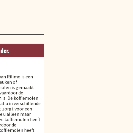
der.
an Rilimo is een
euken of
emolen is gemaakt
waardoor de
 is. De koffiemolen
at u in verschillende
t zorgt voor een
e u alleen maar
ze koffiemolen heeft
rdoor de
koffiemolen heeft