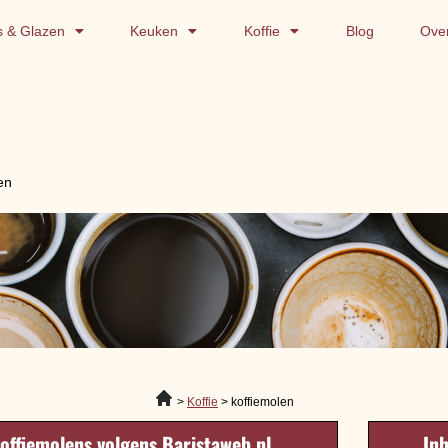
s & Glazen
Keuken
Koffie
Blog
Ove
en
Koffie
koffiemolen
koffiemolens volgens Baristaweb.nl
In