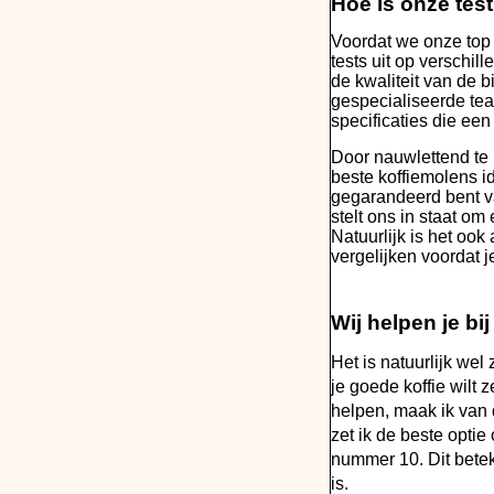
Hoe is onze tes
Voordat we onze top 
tests uit op verschil
de kwaliteit van de 
gespecialiseerde tea
specificaties die ee
Door nauwlettend te 
beste koffiemolens id
gegarandeerd bent va
stelt ons in staat om
Natuurlijk is het ook
vergelijken voordat 
Wij helpen je bi
Het is natuurlijk wel
je goede koffie wilt 
helpen, maak ik van 
zet ik de beste opti
nummer 10. Dit betek
is.