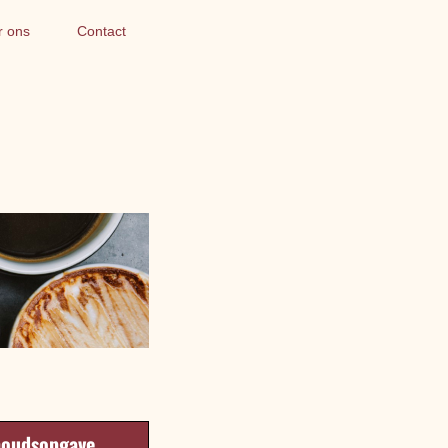
r ons
Contact
houdsopgave