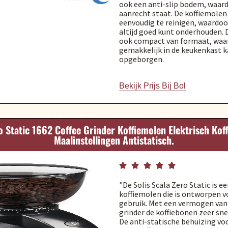
ook een anti-slip bodem, waardo
aanrecht staat. De koffiemolen 
eenvoudig te reinigen, waardoo
altijd goed kunt onderhouden. 
ook compact van formaat, waar
gemakkelijk in de keukenkast 
opgeborgen.
Bekijk Prijs Bij Bol
ro Static 1662 Coffee Grinder Koffiemolen Elektrisch Kof
Maalinstellingen Antistatisch.





"De Solis Scala Zero Static is e
koffiemolen die is ontworpen v
gebruik. Met een vermogen van 
grinder de koffiebonen zeer sne
De anti-statische behuizing vo