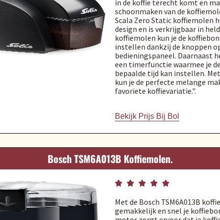
in de koffie terecht komt en m
schoonmaken van de koffiemol
Scala Zero Static koffiemolen 
design en is verkrijgbaar in hel
koffiemolen kun je de koffiebo
instellen dankzij de knoppen o
bedieningspaneel. Daarnaast he
een timerfunctie waarmee je d
bepaalde tijd kan instellen. Me
kun je de perfecte melange ma
favoriete koffievariatie.".
Bekijk Prijs Bij Bol
Bosch TSM6A013B Koffiemolen.





Met de Bosch TSM6A013B koffi
gemakkelijk en snel je koffiebo
motor zorgt ervoor dat je koff