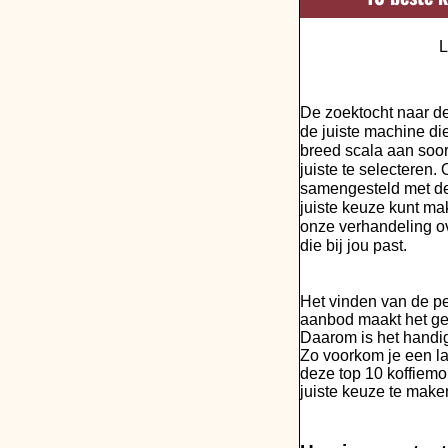
L
De zoektocht naar de
de juiste machine di
breed scala aan soor
juiste te selecteren
samengesteld met de 
juiste keuze kunt ma
onze verhandeling o
die bij jou past.
Het vinden van de per
aanbod maakt het gema
Daarom is het handig 
Zo voorkom je een la
deze top 10 koffiem
juiste keuze te make