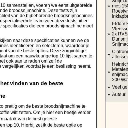
Snijma
10 samenstellen, voeren we eerst uitgebreide
mes 150
lende broodsnijmachine. Deze tests zijn
Roestvri
liteit van de bijbehorende broodsnijmachines
Inklapb
especialiseerde team voert deze tests uit en
Eldom P
e specificaties die een broodsnijmachine moet
Vleessn
2x RVS 
Dunsnij
kijken naar deze specificaties kunnen we de
Snijmac
nes identificeren en selecteren, waardoor je
bent van de beste opties. Deze zorgvuldige
Clatron
 staat om een nauwkeurige top 10 lijst samen te
allessni
s het ook aan te raden om zelf de
Heinric
 vergelijken voordat je een beslissing neemt.
Metalen 
snijmac
200 Wat
j het vinden van de beste
Veel ge
Auteur
ne
 zo prettig om de beste broodsnijmachine te
offie wilt zetten. Om je hier een beetje verder
, maak ik van de best geteste
 top 10. Hierbij zet ik de beste optie op