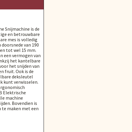
e Snijmachine is de
htige en betrouwbare
are mes is volledig
n doorsnede van 190
len tot wel 15 mm.
van een vermogen van
nkzij het kantelbare
voor het snijden van
n fruit. Ook is de
lbare deksleutel
k kunt verwisselen.
 ergonomisch
 Elektrische
ille machine
jden. Bovendien is
n te maken met een