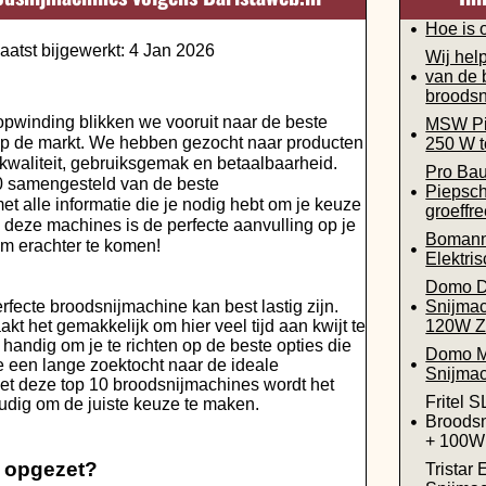
Hoe is 
aatst bijgewerkt: 4 Jan 2026
Wij help
van de 
broodsn
pwinding blikken we vooruit naar de beste
MSW Pi
p de markt. We hebben gezocht naar producten
250 W t
kwaliteit, gebruiksgemak en betaalbaarheid.
Pro Ba
0 samengesteld van de beste
Piepsch
t alle informatie die je nodig hebt om je keuze
groeffr
deze machines is de perfecte aanvulling op je
Boman
om erachter te komen!
Elektri
Domo 
rfecte broodsnijmachine kan best lastig zijn.
Snijmac
t het gemakkelijk om hier veel tijd aan kwijt te
120W Zi
handig om je te richten op de beste opties die
Domo 
je een lange zoektocht naar de ideale
Snijmac
et deze top 10 broodsnijmachines wordt het
Fritel 
udig om de juiste keuze te maken.
Broods
+ 100W 
t opgezet?
Tristar