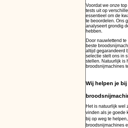
Voordat we onze top 
tests uit op verschil
essentieel om de kwa
te beoordelen. Ons g
analyseert grondig d
hebben.
Door nauwlettend te 
beste broodsnijmachi
altijd gegarandeerd 
selectie stelt ons in
stellen. Natuurlijk i
broodsnijmachines te
Wij helpen je bi
broodsnijmachi
Het is natuurlijk wel
vinden als je goede k
bij op weg te helpen
broodsnijmachines een