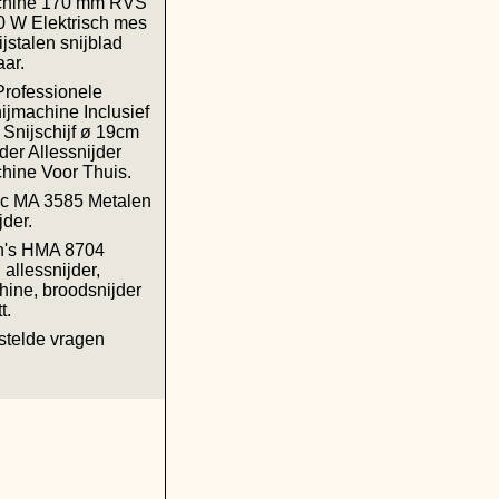
chine 170 mm RVS
 W Elektrisch mes
jstalen snijblad
aar.
rofessionele
ijmachine Inclusief
Snijschijf ø 19cm
der Allessnijder
hine Voor Thuis.
ic MA 3585 Metalen
jder.
h's HMA 8704
allessnijder,
hine, broodsnijder
t.
stelde vragen