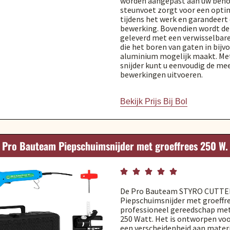
worden aangepast aan uw behoe
steunvoet zorgt voor een optim
tijdens het werk en garandeert
bewerking. Bovendien wordt de
geleverd met een verwisselbar
die het boren van gaten in bijv
aluminium mogelijk maakt. Met
snijder kunt u eenvoudig de me
bewerkingen uitvoeren.
Bekijk Prijs Bij Bol
Pro Bauteam Piepschuimsnijder met groeffrees 250 W.





De Pro Bauteam STYRO CUTTE
Piepschuimsnijder met groeffre
professioneel gereedschap me
250 Watt. Het is ontworpen voo
een verscheidenheid aan materi