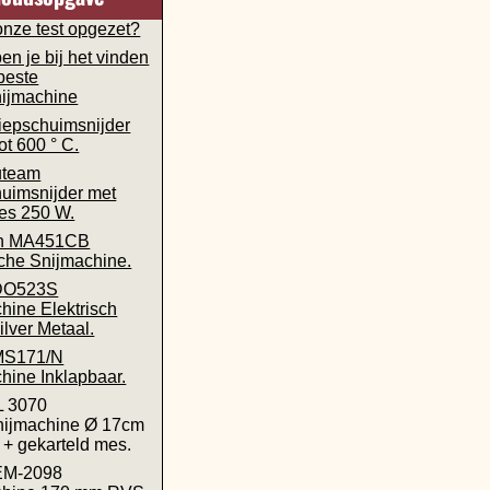
onze test opgezet?
en je bij het vinden
beste
ijmachine
epschuimsnijder
ot 600 ° C.
uteam
uimsnijder met
ees 250 W.
n MA451CB
sche Snijmachine.
DO523S
hine Elektrisch
lver Metaal.
MS171/N
hine Inklapbaar.
SL 3070
nijmachine Ø 17cm
+ gekarteld mes.
 EM-2098