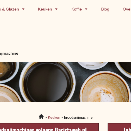
s & Glazen
Keuken
Koffie
Blog
Ove
ijmachine
Keuken
broodsnijmachine
odsnijmachines volgens Baristaweb.nl
In