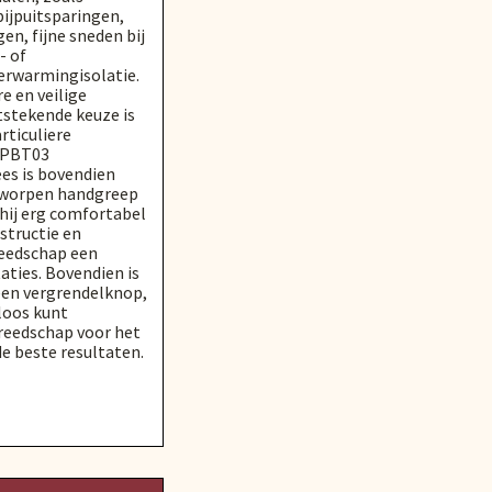
pijpuitsparingen,
n, fijne sneden bij
- of
erwarmingisolatie.
e en veilige
tstekende keuze is
rticuliere
 PBT03
es is bovendien
ntworpen handgreep
hij erg comfortabel
nstructie en
reedschap een
aties. Bovendien is
een vergrendelknop,
loos kunt
ereedschap voor het
de beste resultaten.