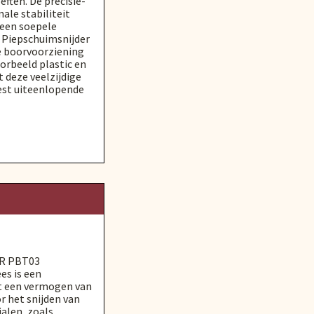
ften. De precisie-
ale stabiliteit
 een soepele
 Piepschuimsnijder
e boorvoorziening
oorbeeld plastic en
 deze veelzijdige
est uiteenlopende
R PBT03
es is een
t een vermogen van
r het snijden van
alen, zoals