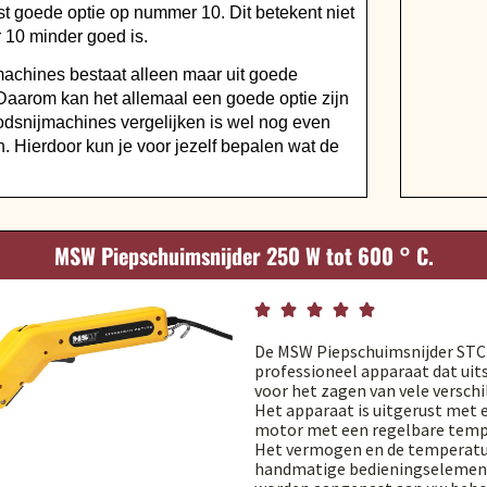
t goede optie op nummer 10. Dit betekent niet
 10 minder goed is.
machines bestaat alleen maar uit goede
Daarom kan het allemaal een goede optie zijn
odsnijmachines vergelijken is wel nog even
n. Hierdoor kun je voor jezelf bepalen wat de
MSW Piepschuimsnijder 250 W tot 600 ° C.





De MSW Piepschuimsnijder STC-
professioneel apparaat dat uit
voor het zagen van vele verschi
Het apparaat is uitgerust met 
motor met een regelbare tempe
Het vermogen en de temperatu
handmatige bedieningselemen