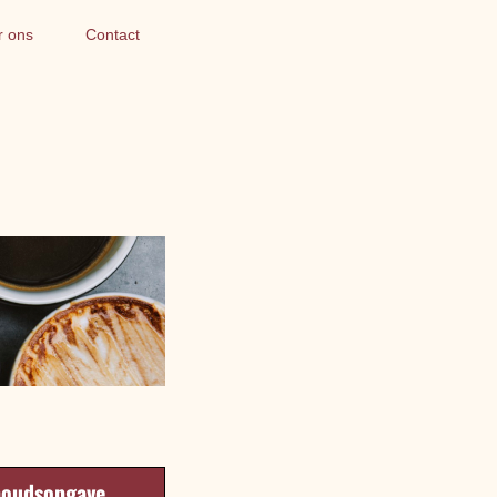
r ons
Contact
houdsopgave