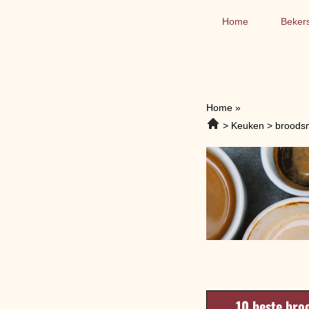
Home
Beker
Home
»
Keuken
broodsn
10 beste bro