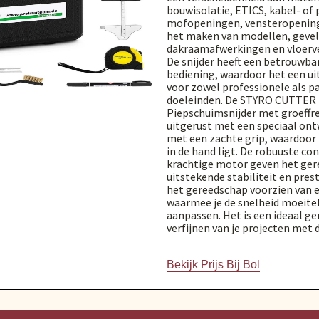
bouwisolatie, ETICS, kabel- of 
mofopeningen, vensteropeninge
het maken van modellen, gevel
dakraamafwerkingen en vloerv
De snijder heeft een betrouwbar
bediening, waardoor het een ui
voor zowel professionele als pa
doeleinden. De STYRO CUTTER
Piepschuimsnijder met groeffre
uitgerust met een speciaal o
met een zachte grip, waardoor 
in de hand ligt. De robuuste co
krachtige motor geven het ge
uitstekende stabiliteit en prest
het gereedschap voorzien van 
waarmee je de snelheid moeite
aanpassen. Het is een ideaal g
verfijnen van je projecten met 
Bekijk Prijs Bij Bol