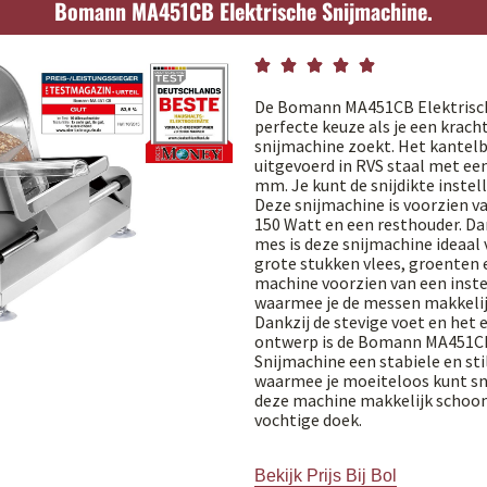
Bomann MA451CB Elektrische Snijmachine.





De Bomann MA451CB Elektrisch
perfecte keuze als je een krac
snijmachine zoekt. Het kantelb
uitgevoerd in RVS staal met ee
mm. Je kunt de snijdikte instel
Deze snijmachine is voorzien 
150 Watt en een resthouder. Da
mes is deze snijmachine ideaal 
grote stukken vlees, groenten e
machine voorzien van een inste
waarmee je de messen makkelij
Dankzij de stevige voet en het
ontwerp is de Bomann MA451CB
Snijmachine een stabiele en st
waarmee je moeiteloos kunt sni
deze machine makkelijk schoo
vochtige doek.
Bekijk Prijs Bij Bol