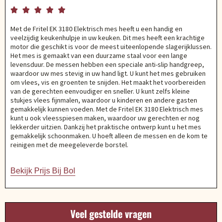





Met de Fritel EK 3180 Elektrisch mes heeft u een handig en
veelzijdig keukenhulpje in uw keuken. Dit mes heeft een krachtige
motor die geschikt is voor de meest uiteenlopende slagerijklussen.
Het mes is gemaakt van een duurzame staal voor een lange
levensduur. De messen hebben een speciale anti-slip handgreep,
waardoor uw mes stevig in uw hand ligt. U kunt het mes gebruiken
om vlees, vis en groenten te snijden. Het maakt het voorbereiden
van de gerechten eenvoudiger en sneller. U kunt zelfs kleine
stukjes vlees fijnmalen, waardoor u kinderen en andere gasten
gemakkelijk kunnen voeden. Met de Fritel EK 3180 Elektrisch mes
kunt u ook vleesspiesen maken, waardoor uw gerechten er nog
lekkerder uitzien. Dankzij het praktische ontwerp kunt u het mes
gemakkelijk schoonmaken. U hoeft alleen de messen en de kom te
reinigen met de meegeleverde borstel.
Bekijk Prijs Bij Bol
Veel gestelde vragen