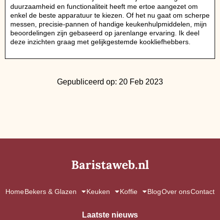
duurzaamheid en functionaliteit heeft me ertoe aangezet om
enkel de beste apparatuur te kiezen. Of het nu gaat om scherpe
messen, precisie-pannen of handige keukenhulpmiddelen, mijn
beoordelingen zijn gebaseerd op jarenlange ervaring. Ik deel
deze inzichten graag met gelijkgestemde kookliefhebbers.
Gepubliceerd op: 20 Feb 2023
Baristaweb.nl
Home
Bekers & Glazen
Keuken
Koffie
Blog
Over ons
Contact
Laatste nieuws