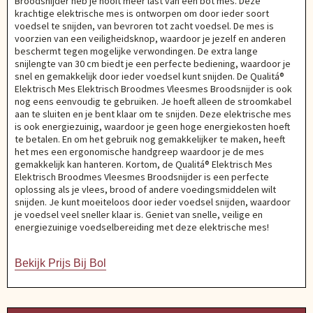
Broodsnijder heb je nooit meer last van een bot mes. Deze
krachtige elektrische mes is ontworpen om door ieder soort
voedsel te snijden, van bevroren tot zacht voedsel. De mes is
voorzien van een veiligheidsknop, waardoor je jezelf en anderen
beschermt tegen mogelijke verwondingen. De extra lange
snijlengte van 30 cm biedt je een perfecte bediening, waardoor je
snel en gemakkelijk door ieder voedsel kunt snijden. De Qualitá®
Elektrisch Mes Elektrisch Broodmes Vleesmes Broodsnijder is ook
nog eens eenvoudig te gebruiken. Je hoeft alleen de stroomkabel
aan te sluiten en je bent klaar om te snijden. Deze elektrische mes
is ook energiezuinig, waardoor je geen hoge energiekosten hoeft
te betalen. En om het gebruik nog gemakkelijker te maken, heeft
het mes een ergonomische handgreep waardoor je de mes
gemakkelijk kan hanteren. Kortom, de Qualitá® Elektrisch Mes
Elektrisch Broodmes Vleesmes Broodsnijder is een perfecte
oplossing als je vlees, brood of andere voedingsmiddelen wilt
snijden. Je kunt moeiteloos door ieder voedsel snijden, waardoor
je voedsel veel sneller klaar is. Geniet van snelle, veilige en
energiezuinige voedselbereiding met deze elektrische mes!
Bekijk Prijs Bij Bol