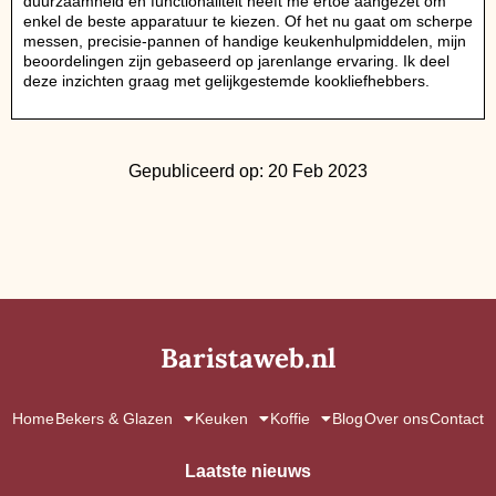
duurzaamheid en functionaliteit heeft me ertoe aangezet om
enkel de beste apparatuur te kiezen. Of het nu gaat om scherpe
messen, precisie-pannen of handige keukenhulpmiddelen, mijn
beoordelingen zijn gebaseerd op jarenlange ervaring. Ik deel
deze inzichten graag met gelijkgestemde kookliefhebbers.
Gepubliceerd op: 20 Feb 2023
Baristaweb.nl
Home
Bekers & Glazen
Keuken
Koffie
Blog
Over ons
Contact
Laatste nieuws