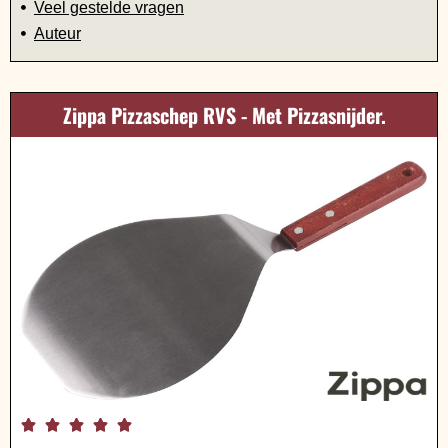
Veel gestelde vragen
Auteur
Zippa Pizzaschep RVS - Met Pizzasnijder.




