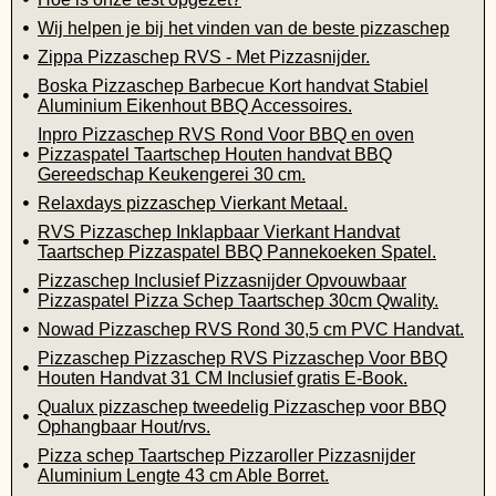
Wij helpen je bij het vinden van de beste pizzaschep
Zippa Pizzaschep RVS - Met Pizzasnijder.
Boska Pizzaschep Barbecue Kort handvat Stabiel
Aluminium Eikenhout BBQ Accessoires.
Inpro Pizzaschep RVS Rond Voor BBQ en oven
Pizzaspatel Taartschep Houten handvat BBQ
Gereedschap Keukengerei 30 cm.
Relaxdays pizzaschep Vierkant Metaal.
RVS Pizzaschep Inklapbaar Vierkant Handvat
Taartschep Pizzaspatel BBQ Pannekoeken Spatel.
Pizzaschep Inclusief Pizzasnijder Opvouwbaar
Pizzaspatel Pizza Schep Taartschep 30cm Qwality.
Nowad Pizzaschep RVS Rond 30,5 cm PVC Handvat.
Pizzaschep Pizzaschep RVS Pizzaschep Voor BBQ
Houten Handvat 31 CM Inclusief gratis E-Book.
Qualux pizzaschep tweedelig Pizzaschep voor BBQ
Ophangbaar Hout/rvs.
Pizza schep Taartschep Pizzaroller Pizzasnijder
Aluminium Lengte 43 cm Able Borret.