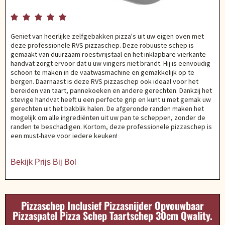





Geniet van heerlijke zelfgebakken pizza's uit uw eigen oven met
deze professionele RVS pizzaschep. Deze robuuste schep is
gemaakt van duurzaam roestvrijstaal en het inklapbare vierkante
handvat zorgt ervoor dat u uw vingers niet brandt. Hij is eenvoudig
schoon te maken in de vaatwasmachine en gemakkelijk op te
bergen. Daarnaast is deze RVS pizzaschep ook ideaal voor het
bereiden van taart, pannekoeken en andere gerechten. Dankzij het
stevige handvat heeft u een perfecte grip en kunt u met gemak uw
gerechten uit het bakblik halen. De afgeronde randen maken het
mogelijk om alle ingrediënten uit uw pan te scheppen, zonder de
randen te beschadigen. Kortom, deze professionele pizzaschep is
een must-have voor iedere keuken!
Bekijk Prijs Bij Bol
Pizzaschep Inclusief Pizzasnijder Opvouwbaar
Pizzaspatel Pizza Schep Taartschep 30cm Qwality.