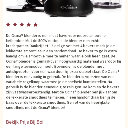





De Ocina® blender is een must-have voor iedere smoothie-
liefhebber. Met de 500W motor is de blender een echte
krachtpatser. Dankzij het 12-delige set met 4 bekers maak je de
lekkerste smoothies in een handomdraai. De beker to go is extra
handig om je smoothie mee te nemen waar je ook heen gaat. De
Ocina® blender is gemaakt van hoogwaardig materiaal waardoor hij
een lange levensduur heeft. Bovendien is de blender met
antislipvoeten voorzien waardoor hij extra stabiel staat. De Ocina®
blender is eenvoudig in gebruik. De blender is voorzien van een
variabele regelknop waarmee je de snelheid kunt instellen. Na
gebruik is de blender eenvoudig te reinigen. De kom en de bekers
zijn vaatwasserbestendig. Met de Ocina® blender ben jij klaar om
de lekkerste smoothies te maken. In een handomdraai ben jij de
baas over de lekkerste smoothies. Geniet van de heerlijkste
smoothies met de Ocina® blender!
Bekijk Prijs Bij Bol