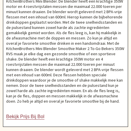
KitchenBrothers Mini Blender. De blender heeft een krachtige 350W
motor en 4 roestvrijstalen messen die maximaal 22.000 toeren per
minuut kunnen draaien. De blender wordt geleverd met 2 BPA-vrije
flessen met een inhoud van 600ml. Hierop kunnen de bijbehorende
drinkdoppen geplaatst worden. Met de twee snelheidsstanden en
de pulsestand kunnen zowel harde als zachte ingrediënten
gemakkelijk gemixt worden. Als de fles leeg is, kan hij makkelijk in
de afwasmachine met de doppen en messen. Zo kun je altijd en
overal je favoriete smoothie drinken in een handomdraai. Met de
KitchenBrothers Mini Blender Smoothie Maker 2 To-Go Bekers 350W
RVS maak je elke dag een gezonde smoothie of een sportieve
shake. De blender heeft een krachtige 350W motor en 4
roestvrijstalen messen die maximaal 22.000 toeren per minuut
kunnen draaien. De blender wordt geleverd met 2 BPA-vrije flessen
met een inhoud van 600ml. Deze flessen hebben speciale
drinkdoppen waardoor je de smoothie of shake makkelijk mee kan
nemen. Door de twee snelheidsstanden en de pulsestand kun je
zowel harde als zachte ingrediënten mixen. En als de fles leeg is,
kan je de fles, doppen en messen makkelijk in de afwasmachine
doen. Zo heb je altijd en overal je favoriete smoothie bij de hand.
Bekijk Prijs Bij Bol