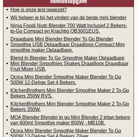
Inhoudsopgave
Hoe is onze test opgezet?
Wij helpen je bij het vinden van de beste mini blender
Ninja Foodi Nutri Blender 700 Watt Inclusief 2 Bekers-
to-Go Compact en Krachtig QB3001EUS.
Draagbare Mini Blender Blender To Go Blender
Smoothie USB Oplaadbaar Draadloos Compact Mini
smoothie maker Oplaadbare.
Blend In Blender To Go Smoothie Maker Oplaadbare
Mini Blender Smoothies Shakes Draadloos Draagbaar
Fruit Mixer USB.
Ocina Mini Blender Smoothie Maker Blender To Go
500W 12-Delige Set 4 Bekers.
KitchenBrothers Mini Blender Smoothie Maker 2 To-Go
Bekers 350W RVS.
KitchenBrothers Mini Blender Smoothie Maker 2 To-Go
Bekers 350W.
MOA Blender Blender to go Mini Blender 2 tritan bekers
van 600ml Smoothie maker 800W - MB10B.
Ocina Mini Blender Smoothie Maker Blender To Go
500W 12-Delige Set 4 Bekers Zilver.