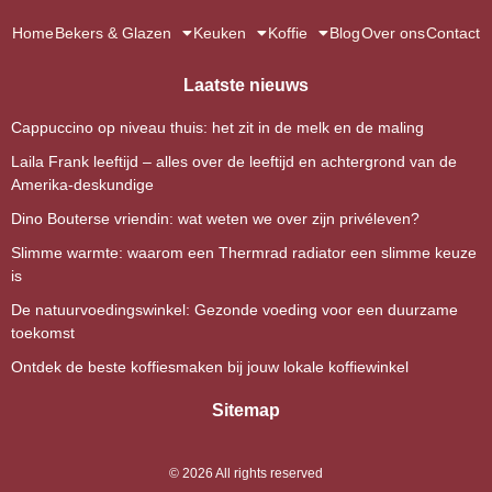
Home
Bekers & Glazen
Keuken
Koffie
Blog
Over ons
Contact
Laatste nieuws
Cappuccino op niveau thuis: het zit in de melk en de maling
Laila Frank leeftijd – alles over de leeftijd en achtergrond van de
Amerika-deskundige
Dino Bouterse vriendin: wat weten we over zijn privéleven?
Slimme warmte: waarom een Thermrad radiator een slimme keuze
is
De natuurvoedingswinkel: Gezonde voeding voor een duurzame
toekomst
Ontdek de beste koffiesmaken bij jouw lokale koffiewinkel
Sitemap
©
2026
All rights reserved