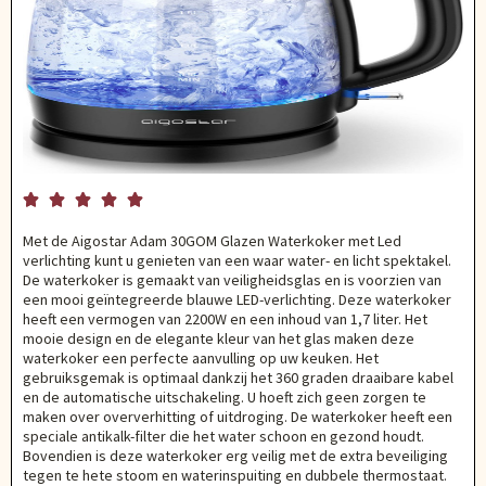





Met de Aigostar Adam 30GOM Glazen Waterkoker met Led
verlichting kunt u genieten van een waar water- en licht spektakel.
De waterkoker is gemaakt van veiligheidsglas en is voorzien van
een mooi geïntegreerde blauwe LED-verlichting. Deze waterkoker
heeft een vermogen van 2200W en een inhoud van 1,7 liter. Het
mooie design en de elegante kleur van het glas maken deze
waterkoker een perfecte aanvulling op uw keuken. Het
gebruiksgemak is optimaal dankzij het 360 graden draaibare kabel
en de automatische uitschakeling. U hoeft zich geen zorgen te
maken over oververhitting of uitdroging. De waterkoker heeft een
speciale antikalk-filter die het water schoon en gezond houdt.
Bovendien is deze waterkoker erg veilig met de extra beveiliging
tegen te hete stoom en waterinspuiting en dubbele thermostaat.