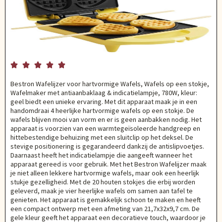





Bestron Wafelijzer voor hartvormige Wafels, Wafels op een stokje,
Wafelmaker met antiaanbaklaag & indicatielampje, 780W, kleur:
geel biedt een unieke ervaring. Met dit apparaat maak je in een
handomdraai 4 heerlijke hartvormige wafels op een stokje. De
wafels blijven mooi van vorm en er is geen aanbakken nodig. Het
apparaat is voorzien van een warmtegeïsoleerde handgreep en
hittebestendige behuizing met een sluitclip op het deksel. De
stevige positionering is gegarandeerd dankzij de antislipvoetjes.
Daarnaast heeft het indicatielampje die aangeeft wanneer het
apparaat gereed is voor gebruik. Met het Bestron Wafelijzer maak
je niet alleen lekkere hartvormige wafels, maar ook een heerlijk
stukje gezelligheid. Met de 20 houten stokjes die erbij worden
geleverd, maak je vier heerlijke wafels om samen aan tafel te
genieten. Het apparaat is gemakkelijk schoon te maken en heeft
een compact ontwerp met een afmeting van 21,7x32x9,7 cm. De
gele kleur geeft het apparaat een decoratieve touch, waardoor je