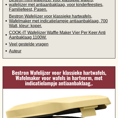
wafelijzer met antiaanbaklaag, voor kinderfeestjes,
Familiefeest, Pasen.
Bestron Wafelijzer voor klassieke hartwafels,
Wafelmaker met indicatielampje antiaanbaklaag, 700
Watt, kleur: koper.
COOK-IT Wafelijzer Waffle Maker Vier Per Keer Anti
Aanbaklaag 1100W.
Veel gestelde vragen
Auteur
Bestron Wafelijzer voor klassieke hartwafels,
Wafelmaker voor wafels in hartvorm, met
indicatielampje antiaanbaklaag,.