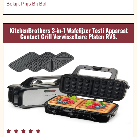
Bekijk Prijs Bij Bol
KitchenBrothers 3-in-1 Wafelijzer Tosti Apparaat
Contact Grill Verwisselbare Platen RVS.




