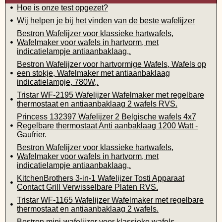
Hoe is onze test opgezet?
Wij helpen je bij het vinden van de beste wafelijzer
Bestron Wafelijzer voor klassieke hartwafels,
Wafelmaker voor wafels in hartvorm, met
indicatielampje antiaanbaklaag,.
Bestron Wafelijzer voor hartvormige Wafels, Wafels op
een stokje, Wafelmaker met antiaanbaklaag
indicatielampje, 780W,.
Tristar WF-2195 Wafelijzer Wafelmaker met regelbare
thermostaat en antiaanbaklaag 2 wafels RVS.
Princess 132397 Wafelijzer 2 Belgische wafels 4x7
Regelbare thermostaat Anti aanbaklaag 1200 Watt -
Gaufrier.
Bestron Wafelijzer voor klassieke hartwafels,
Wafelmaker voor wafels in hartvorm, met
indicatielampje antiaanbaklaag,.
KitchenBrothers 3-in-1 Wafelijzer Tosti Apparaat
Contact Grill Verwisselbare Platen RVS.
Tristar WF-1165 Wafelijzer Wafelmaker met regelbare
thermostaat en antiaanbaklaag 2 wafels.
Bestron mini-wafelijzer voor klassieke wafels,