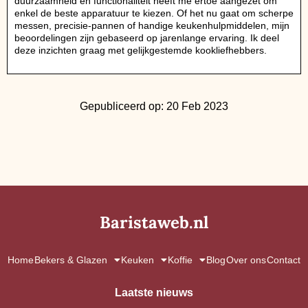
duurzaamheid en functionaliteit heeft me ertoe aangezet om
enkel de beste apparatuur te kiezen. Of het nu gaat om scherpe
messen, precisie-pannen of handige keukenhulpmiddelen, mijn
beoordelingen zijn gebaseerd op jarenlange ervaring. Ik deel
deze inzichten graag met gelijkgestemde kookliefhebbers.
Gepubliceerd op: 20 Feb 2023
Baristaweb.nl
Home
Bekers & Glazen
Keuken
Koffie
Blog
Over ons
Contact
Laatste nieuws