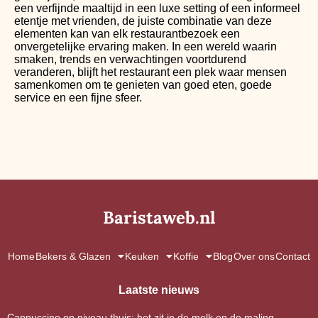
een verfijnde maaltijd in een luxe setting of een informeel
etentje met vrienden, de juiste combinatie van deze
elementen kan van elk restaurantbezoek een
onvergetelijke ervaring maken. In een wereld waarin
smaken, trends en verwachtingen voortdurend
veranderen, blijft het restaurant een plek waar mensen
samenkomen om te genieten van goed eten, goede
service en een fijne sfeer.
Baristaweb.nl
Home
Bekers & Glazen
Keuken
Koffie
Blog
Over ons
Contact
Laatste nieuws
Cappuccino op niveau thuis: het zit in de melk en de maling